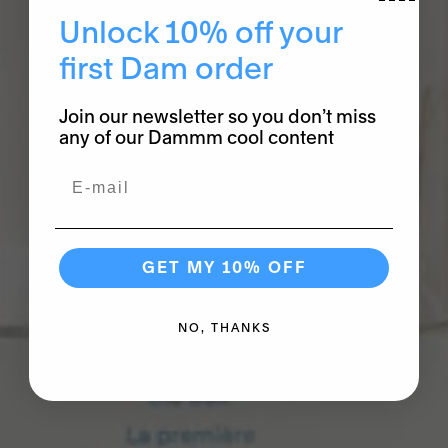
Unlock 10% off your
first Dam order
Join our newsletter so you don’t miss
any of our Dammm cool content
Email
GET MY 10% OFF
NO, THANKS