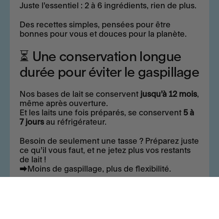
Juste l’essentiel : 2 à 6 ingrédients, rien de plus.
Des recettes simples, pensées pour être
bonnes pour vous et douces pour la planète.
⏳ Une conservation longue
durée pour éviter le gaspillage
Nos bases de lait se conservent
jusqu’à 12 mois
,
même après ouverture.
Et les laits une fois préparés, se conservent
5 à
7 jours
au réfrigérateur.
Besoin de seulement une tasse ? Préparez juste
ce qu’il vous faut, et ne jetez plus vos restants
de lait !
⮕Moins de gaspillage, plus de flexibilité.
💡 Simple, pratique et rapide
Fini les laits qui prennent tout l’espace dans le