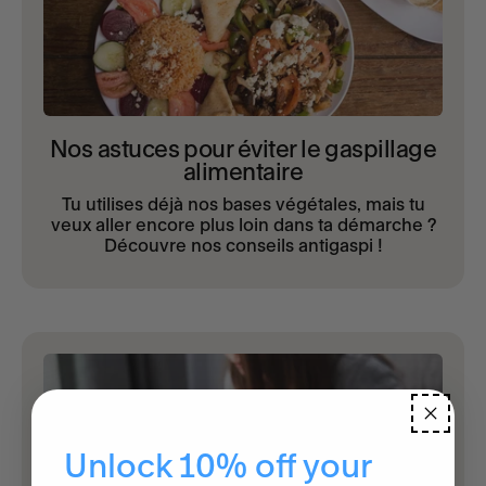
Nos astuces pour éviter le gaspillage
alimentaire
Tu utilises déjà nos bases végétales, mais tu
veux aller encore plus loin dans ta démarche ?
Découvre nos conseils antigaspi !
Unlock 10% off your