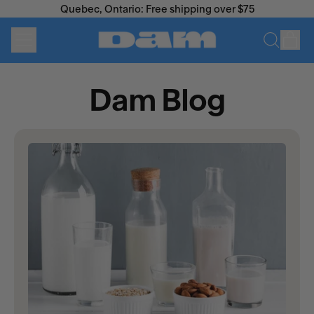
Quebec, Ontario: Free shipping over $75
Menu
it
Search
Cart
our
site
Dam Blog